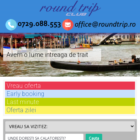
Avem o lume intreaga de trait
Vreau
oferta
Early
booking
Last
minute
Oferta
zilei