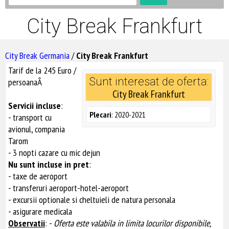
City Break Frankfurt
City Break Germania
/
City Break Frankfurt
Tarif de la 245 Euro /
Sunt interesat de oferta:
persoanaÂ
City Break Frankfurt
Servicii incluse
:
Plecari
: 2020-2021
- transport cu
avionul, compania
Tarom
- 3 nopti cazare cu mic dejun
Nu sunt incluse in pret
:
- taxe de aeroport
- transferuri aeroport-hotel-aeroport
- excursii optionale si cheltuieli de natura personala
- asigurare medicala
Observatii
: -
Oferta este valabila in limita locurilor disponibile,