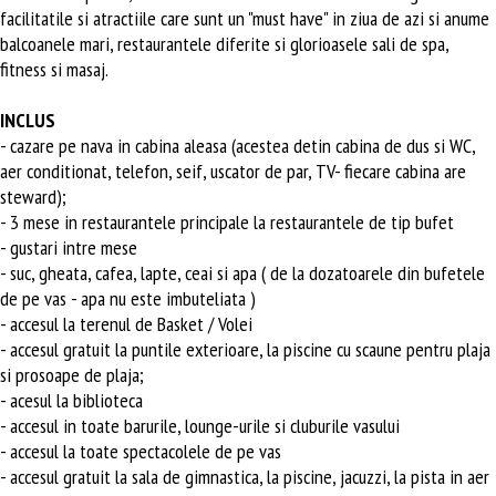
facilitatile si atractiile care sunt un "must have" in ziua de azi si anume
balcoanele mari, restaurantele diferite si glorioasele sali de spa,
fitness si masaj.
INCLUS
- cazare pe nava in cabina aleasa (acestea detin cabina de dus si WC,
aer conditionat, telefon, seif, uscator de par, TV- fiecare cabina are
steward);
- 3 mese in restaurantele principale la restaurantele de tip bufet
- gustari intre mese
- suc, gheata, cafea, lapte, ceai si apa ( de la dozatoarele din bufetele
de pe vas - apa nu este imbuteliata )
- accesul la terenul de Basket / Volei
- accesul gratuit la puntile exterioare, la piscine cu scaune pentru plaja
si prosoape de plaja;
- acesul la biblioteca
- accesul in toate barurile, lounge-urile si cluburile vasului
- accesul la toate spectacolele de pe vas
- accesul gratuit la sala de gimnastica, la piscine, jacuzzi, la pista in aer