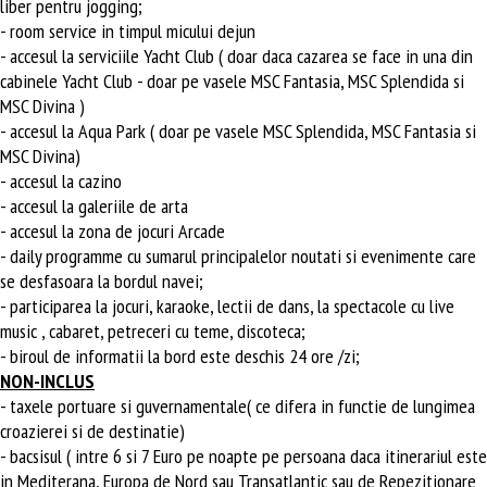
liber pentru jogging;
- room service in timpul micului dejun
- accesul la serviciile Yacht Club ( doar daca cazarea se face in una din
cabinele Yacht Club - doar pe vasele MSC Fantasia, MSC Splendida si
MSC Divina )
- accesul la Aqua Park ( doar pe vasele MSC Splendida, MSC Fantasia si
MSC Divina)
- accesul la cazino
- accesul la galeriile de arta
- accesul la zona de jocuri Arcade
- daily programme cu sumarul principalelor noutati si evenimente care
se desfasoara la bordul navei;
- participarea la jocuri, karaoke, lectii de dans, la spectacole cu live
music , cabaret, petreceri cu teme, discoteca;
- biroul de informatii la bord este deschis 24 ore /zi;
NON-INCLUS
- taxele portuare si guvernamentale( ce difera in functie de lungimea
croazierei si de destinatie)
- bacsisul ( intre 6 si 7 Euro pe noapte pe persoana daca itinerariul este
in Mediterana, Europa de Nord sau Transatlantic sau de Repezitionare