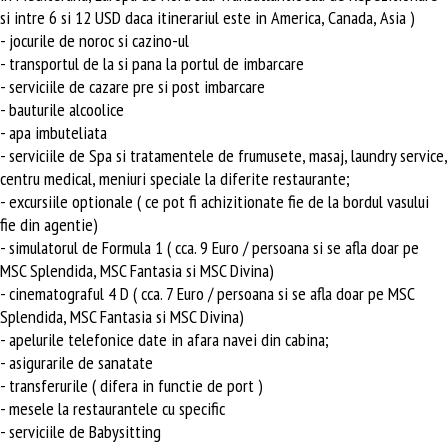
si intre 6 si 12 USD daca itinerariul este in America, Canada, Asia )
- jocurile de noroc si cazino-ul
- transportul de la si pana la portul de imbarcare
- serviciile de cazare pre si post imbarcare
- bauturile alcoolice
- apa imbuteliata
- serviciile de Spa si tratamentele de frumusete, masaj, laundry service,
centru medical, meniuri speciale la diferite restaurante;
- excursiile optionale ( ce pot fi achizitionate fie de la bordul vasului
fie din agentie)
- simulatorul de Formula 1 ( cca. 9 Euro / persoana si se afla doar pe
MSC Splendida, MSC Fantasia si MSC Divina)
- cinematograful 4 D ( cca. 7 Euro / persoana si se afla doar pe MSC
Splendida, MSC Fantasia si MSC Divina)
- apelurile telefonice date in afara navei din cabina;
- asigurarile de sanatate
- transferurile ( difera in functie de port )
- mesele la restaurantele cu specific
- serviciile de Babysitting