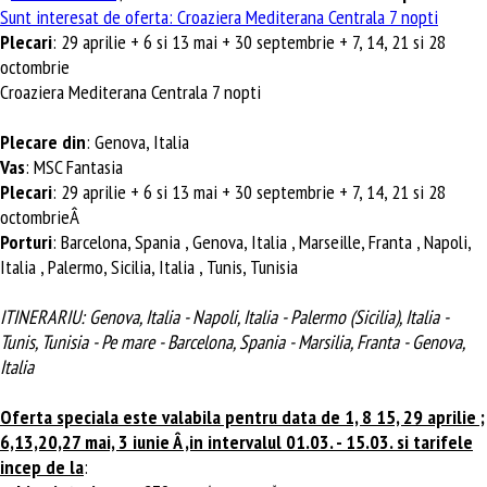
Sunt interesat de oferta:
Croaziera Mediterana Centrala 7 nopti
Plecari
: 29 aprilie + 6 si 13 mai + 30 septembrie + 7, 14, 21 si 28
octombrie
Croaziera Mediterana Centrala 7 nopti
Plecare din
: Genova, Italia
Vas
: MSC Fantasia
Plecari
: 29 aprilie + 6 si 13 mai + 30 septembrie + 7, 14, 21 si 28
octombrieÂ
Porturi
: Barcelona, Spania , Genova, Italia , Marseille, Franta , Napoli,
Italia , Palermo, Sicilia, Italia , Tunis, Tunisia
ITINERARIU: Genova, Italia - Napoli, Italia - Palermo (Sicilia), Italia -
Tunis, Tunisia - Pe mare - Barcelona, Spania - Marsilia, Franta - Genova,
Italia
Oferta speciala este valabila pentru data de 1, 8 15, 29 aprilie ;
6,13,20,27 mai, 3 iunie Â ,in intervalul 01.03. - 15.03. si tarifele
incep de la
: