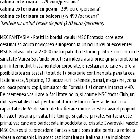
cabina interioara
- 279 euro/persoana*
cabina exterioara cu geam
- 399 euro /persoana*
cabina exterioara cu balcon
ï¿½ 499 /persoana*
*tarifele nu includ taxele de port (120 euro /persoana)
MSC FANTASIA - Pasiti la bordul vasului MSC Fantasia, care este
destinat sa aduca navigarea europeana la un nou nivel al excelentei.
MSC Fantasia ofera 27.000 metrii patrati de locuri publice: un centru de
sanatate "Aurea Spa"unde puteti sa indeparatati orice grija si problema
prin intermediul tratamentelor corporale, 6 restaurante care va ofera
posibilitatea sa testati totul de la bucatarie continentala pana la cea
Italieneasca, 5 piscine, 12 jacuzzi-uri, cafenele, baruri, magazine, zona
de joaca pentru copii, simulator de Formula 1 si cinema interactiv 4D.
De asemenea vasul are o facilitate noua, si anume MSC Yacht Club, un
club special destinat pentru iubitorii de lucruri fine si de lux, cu o
capacitate de 65 de suite de lux fiecare dintre acestea avand propriul
lor valet, piscina privata, lift, lounge si galere private. Fantasia este
primul vas care are pardoseala impodobita cu cristale Swarovski. Vasele
MSC Cruises si cu precadere Fantasia sunt construite pentru a reflecta
vibratia companiei, in acest caz identitatea italiana si sa inglobeze