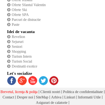
Oferte Sfantul Valentin
Oferte Ski
Oferte SPA
Parcuri de distractie
Paste
Idei de vacanta
Revelion
Sejururi
Seniori
Shopping
Turism Intern
Turism Social
Destinatii exotice
Let's socialize
|
|
|
Brevetul, licenţa & poliţa
Clientii nostri
Politica de confidentialitate
|
|
|
|
|
|
Contact
Despre noi
SiteMap
Arhiva
Linkuri
Informatii Utile
|
Asigurari de calatorie