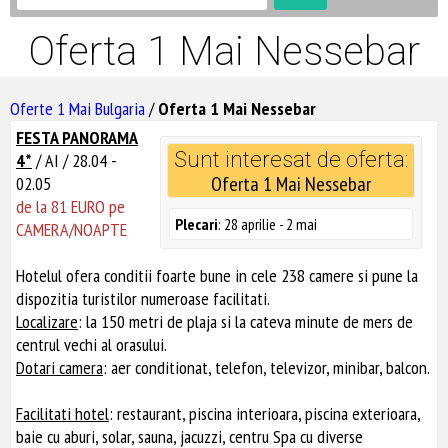
Oferta 1 Mai Nessebar
Oferte 1 Mai Bulgaria
/
Oferta 1 Mai Nessebar
FESTA PANORAMA
Sunt interesat de oferta:
4*
/ AI / 28.04 -
Oferta 1 Mai Nessebar
02.05
de la 81 EURO pe
Plecari
: 28 aprilie - 2 mai
CAMERA/NOAPTE
Hotelul ofera conditii foarte bune in cele 238 camere si pune la
dispozitia turistilor numeroase facilitati.
Localizare
: la 150 metri de plaja si la cateva minute de mers de
centrul vechi al orasului.
Dotari camera
: aer conditionat, telefon, televizor, minibar, balcon.
Facilitati hotel
: restaurant, piscina interioara, piscina exterioara,
baie cu aburi, solar, sauna, jacuzzi, centru Spa cu diverse