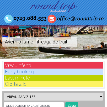
Avem o lume intreaga de trait
Vreau
oferta
Early
booking
Last
minute
Oferta
zilei