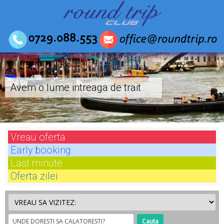
Avem o lume intreaga de trait
Vreau
oferta
Early
booking
Last
minute
Oferta
zilei