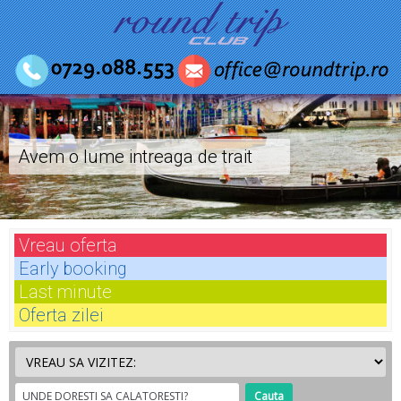
Avem o lume intreaga de trait
Vreau
oferta
Early
booking
Last
minute
Oferta
zilei