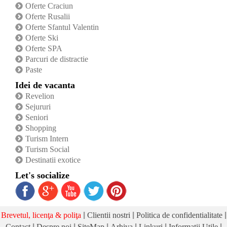
Oferte Craciun
Oferte Rusalii
Oferte Sfantul Valentin
Oferte Ski
Oferte SPA
Parcuri de distractie
Paste
Idei de vacanta
Revelion
Sejururi
Seniori
Shopping
Turism Intern
Turism Social
Destinatii exotice
Let's socialize
|
|
|
Brevetul, licenţa & poliţa
Clientii nostri
Politica de confidentialitate
|
|
|
|
|
|
Contact
Despre noi
SiteMap
Arhiva
Linkuri
Informatii Utile