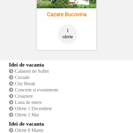
Cazare Bucovina
1
oferte
Idei de vacanta
Calatorii de Suflet
Circuite
City Break
Concerte si evenimente
Croaziere
Luna de miere
Oferte 1 Decembrie
Oferte 1 Mai
Idei de vacanta
Oferte 8 Martie