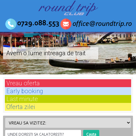
Avem o lume intreaga de trait
Vreau
oferta
Early
booking
Last
minute
Oferta
zilei