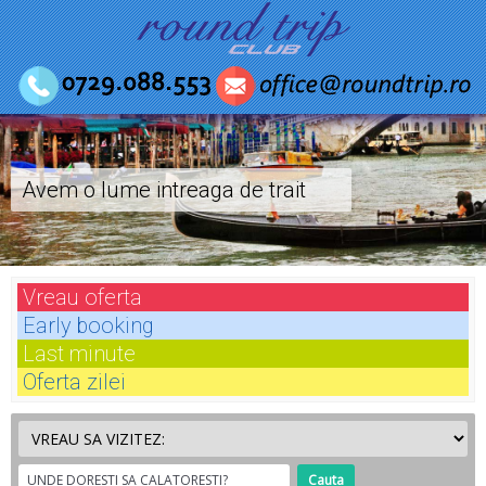
Avem o lume intreaga de trait
Vreau
oferta
Early
booking
Last
minute
Oferta
zilei