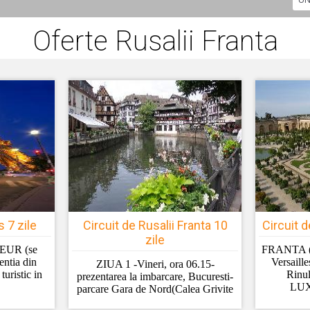
Oferte Rusalii Franta
s 7 zile
Circuit de Rusalii Franta 10
Circuit d
zile
 EUR (se
FRANTA (P
entia din
Versail
ZIUA 1 -Vineri, ora 06.15-
uristic in
Rinu
prezentarea la imbarcare, Bucuresti-
LU
parcare Gara de Nord(Calea Grivite