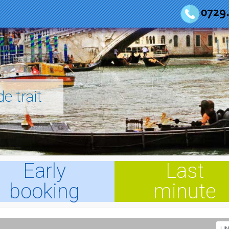
e trait
Early
Last
booking
minute