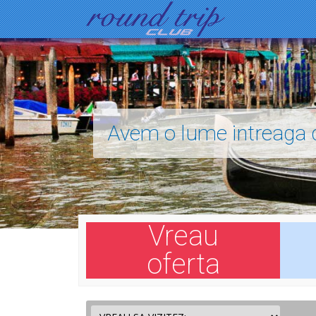
Avem o lume intreaga d
Vreau
oferta