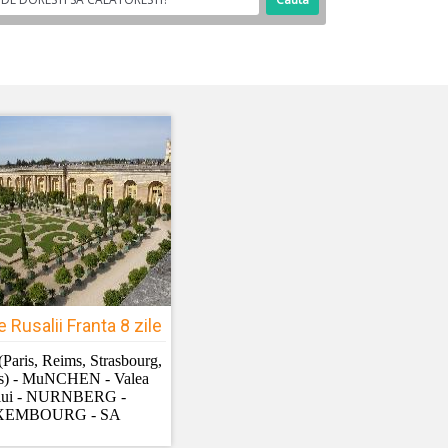
e Rusalii Franta 8 zile
aris, Reims, Strasbourg,
les) - MuNCHEN - Valea
lui - NURNBERG -
XEMBOURG - SA