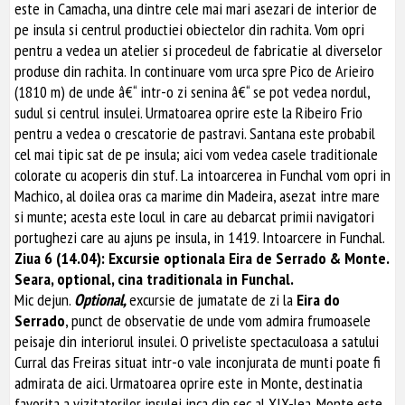
este in Camacha, una dintre cele mai mari asezari de interior de
pe insula si centrul productiei obiectelor din rachita. Vom opri
pentru a vedea un atelier si procedeul de fabricatie al diverselor
produse din rachita. In continuare vom urca spre Pico de Arieiro
(1810 m) de unde â€“ intr-o zi senina â€“ se pot vedea nordul,
sudul si centrul insulei. Urmatoarea oprire este la Ribeiro Frio
pentru a vedea o crescatorie de pastravi. Santana este probabil
cel mai tipic sat de pe insula; aici vom vedea casele traditionale
colorate cu acoperis din stuf. La intoarcerea in Funchal vom opri in
Machico, al doilea oras ca marime din Madeira, asezat intre mare
si munte; acesta este locul in care au debarcat primii navigatori
portughezi care au ajuns pe insula, in 1419. Intoarcere in Funchal.
Ziua 6 (14.04): Excursie optionala Eira de Serrado & Monte.
Seara, optional, cina traditionala in Funchal.
Mic dejun.
Optional,
excursie de jumatate de zi la
Eira do
Serrado
, punct de observatie de unde vom admira frumoasele
peisaje din interiorul insulei. O priveliste spectaculoasa a satului
Curral das Freiras situat intr-o vale inconjurata de munti poate fi
admirata de aici. Urmatoarea oprire este in Monte, destinatia
favorita a vizitatorilor insulei inca din sec al XIX-lea. Monte este