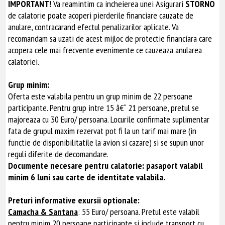
IMPORTANT!
Va reamintim ca incheierea unei Asigurari
STORNO
de calatorie poate acoperi pierderile financiare cauzate de
anulare, contracarand efectul penalizarilor aplicate. Va
recomandam sa uzati de acest mijloc de protectie financiara care
acopera cele mai frecvente evenimente ce cauzeaza anularea
calatoriei.
Grup minim:
Oferta este valabila pentru un grup minim de 22 persoane
participante. Pentru grup intre 15 â€“ 21 persoane, pretul se
majoreaza cu 30 Euro/ persoana. Locurile confirmate suplimentar
fata de grupul maxim rezervat pot fi la un tarif mai mare (in
functie de disponibilitatile la avion si cazare) si se supun unor
reguli diferite de decomandare.
Documente necesare pentru calatorie: pasaport valabil
minim 6 luni sau carte de identitate valabila.
Preturi informative exursii optionale:
Camacha & Santana
: 55 Euro/ persoana. Pretul este valabil
pentru minim 20 persoane participante si include transport cu