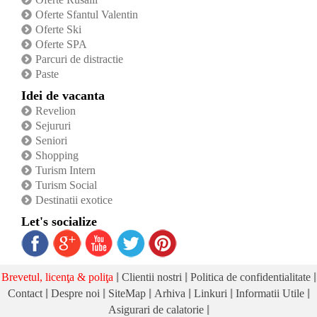
Oferte Sfantul Valentin
Oferte Ski
Oferte SPA
Parcuri de distractie
Paste
Idei de vacanta
Revelion
Sejururi
Seniori
Shopping
Turism Intern
Turism Social
Destinatii exotice
Let's socialize
|
|
|
Brevetul, licenţa & poliţa
Clientii nostri
Politica de confidentialitate
|
|
|
|
|
|
Contact
Despre noi
SiteMap
Arhiva
Linkuri
Informatii Utile
|
Asigurari de calatorie