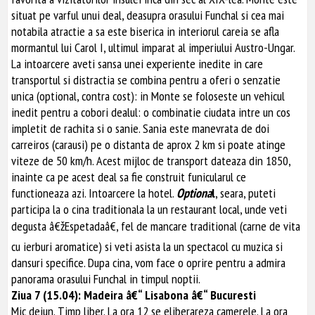
situat pe varful unui deal, deasupra orasului Funchal si cea mai
notabila atractie a sa este biserica in interiorul careia se afla
mormantul lui Carol I, ultimul imparat al imperiului Austro-Ungar.
La intoarcere aveti sansa unei experiente inedite in care
transportul si distractia se combina pentru a oferi o senzatie
unica (optional, contra cost): in Monte se foloseste un vehicul
inedit pentru a cobori dealul: o combinatie ciudata intre un cos
impletit de rachita si o sanie. Sania este manevrata de doi
carreiros (carausi) pe o distanta de aprox 2 km si poate atinge
viteze de 50 km/h. Acest mijloc de transport dateaza din 1850,
inainte ca pe acest deal sa fie construit funicularul ce
functioneaza azi. Intoarcere la hotel.
Optiona
l
, seara, puteti
participa la o cina traditionala la un restaurant local, unde veti
degusta â€žEspetadaâ€, fel de mancare traditional (carne de vita
cu ierburi aromatice) si veti asista la un spectacol cu muzica si
dansuri specifice. Dupa cina, vom face o oprire pentru a admira
panorama orasului Funchal in timpul noptii.
Ziua 7 (15.04): Madeira â€“ Lisabona â€“ Bucuresti
Mic dejun. Timp liber. La ora 12 se eliberareza camerele. La ora