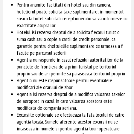
Pentru anumite facilitati din hotel sau din camera,
hotelierul poate solicita taxe suplimentare; in momentul
sosirii la hotel solicitati receptionerului sa va informeze cu
exactitate asupra lor
Hotelul isi rezerva dreptul de a solicita fiecarui turist o
suma cash sau o copie a cartii de credit personale, ca
garantie pentru cheltuielile suplimentare ce urmeaza a fi
facute pe parcursul sederii
Agentia nu raspunde in cazul refuzului autoritatilor de la
punctele de frontiera de a primi turistul pe teritoriul
propriu sau de a-i permite sa paraseasca teritoriul propriu
Agentia nu este raspunzatoare pentru eventualele
modificari ale orarului de zbor
Agentia isi rezerva dreptul de a modifica valoarea taxelor
de aeroport in cazul in care valoarea acestora este
modificata de compania aeriana.
Excursiile optionale se efectueaza la fata locului de catre
agentia locala. Sumele aferente acestor excursii nu se
incaseaza in numele si pentru agentia tour-operatoare.