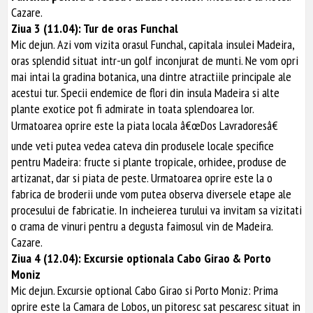
Cazare.
Ziua 3 (11.04): Tur de oras Funchal
Mic dejun. Azi vom vizita orasul Funchal, capitala insulei Madeira,
oras splendid situat intr-un golf inconjurat de munti. Ne vom opri
mai intai la gradina botanica, una dintre atractiile principale ale
acestui tur. Specii endemice de flori din insula Madeira si alte
plante exotice pot fi admirate in toata splendoarea lor.
Urmatoarea oprire este la piata locala â€œDos Lavradoresâ€
unde veti putea vedea cateva din produsele locale specifice
pentru Madeira: fructe si plante tropicale, orhidee, produse de
artizanat, dar si piata de peste. Urmatoarea oprire este la o
fabrica de broderii unde vom putea observa diversele etape ale
procesului de fabricatie. In incheierea turului va invitam sa vizitati
o crama de vinuri pentru a degusta faimosul vin de Madeira.
Cazare.
Ziua 4 (12.04): Excursie optionala Cabo Girao & Porto
Moniz
Mic dejun. Excursie optional Cabo Girao si Porto Moniz: Prima
oprire este la Camara de Lobos, un pitoresc sat pescaresc situat in