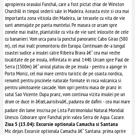
apropierea orasului Funchal, care a fost pictat chiar de Winston
Churchill in timpul sederii sale in Madeira. Aceasta este si cea mai
importanta zona viticola din Madeira, iar terasele cu vita de vie
sunt amenajate pe panta muntelui. Pe masura ce urcam spre
zonele mai inalte, plantatiile cu vita de vie sunt inlocuite de cele
cu bananieri. Vom urca pana la punctul panoramic Cabo Girao (580
m), cel mai inalt promontoriu din Europa. Continuam de-a lungul
coastei sudice a insulei catre Ribeira Brava â€“ cea mai veche
localitate de pe insula, infiintata in anul 1440. Urcam spre Paul de
Serra (1500m) â€“ unicul platou de pe insula - pentru a ajunge in
Porto Moniz, cel mai mare centru turistic de pe coasta nordica,
renumit pentru piscinele naturale formate in roca vulcanica si
pentru uimitoarele cascade. Vom opri pentru masa de pranz in
satul Sao Vicente. Dupa pranz, vom continua vizita insulei pe un
drum ce duce in â€œLaurisilvaâ€, padurea de dafini - cea mai mare
padure din lume inscrisa pe Lista Patrimoniului Natural Mondial
Unesco. Coborare spre Funchal prin valea Serra de Aqua. Cazare.
Ziua 5 (13.04): Excursie optionala Camacha si Santana
Mic dejun. Excursie optionala Camacha â€“ Santana: prima oprire