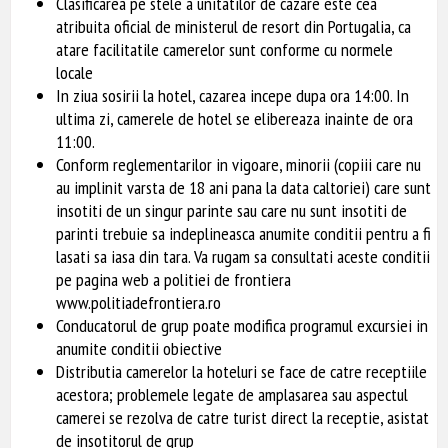
Clasificarea pe stele a unitatilor de cazare este cea
atribuita oficial de ministerul de resort din Portugalia, ca
atare facilitatile camerelor sunt conforme cu normele
locale
In ziua sosirii la hotel, cazarea incepe dupa ora 14:00. In
ultima zi, camerele de hotel se elibereaza inainte de ora
11:00.
Conform reglementarilor in vigoare, minorii (copiii care nu
au implinit varsta de 18 ani pana la data caltoriei) care sunt
insotiti de un singur parinte sau care nu sunt insotiti de
parinti trebuie sa indeplineasca anumite conditii pentru a fi
lasati sa iasa din tara. Va rugam sa consultati aceste conditii
pe pagina web a politiei de frontiera
www.politiadefrontiera.ro
Conducatorul de grup poate modifica programul excursiei in
anumite conditii obiective
Distributia camerelor la hoteluri se face de catre receptiile
acestora; problemele legate de amplasarea sau aspectul
camerei se rezolva de catre turist direct la receptie, asistat
de insotitorul de grup