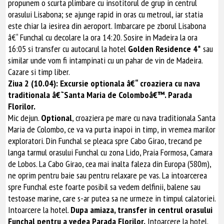
propunem o scurta plimbare cu insotitorul de grup in centrul
orasului Lisabona; se ajunge rapid in oras cu metroul, iar statia
este chiar la iesirea din aeroport. Imbarcare pe zborul Lisabona
â€“ Funchal cu decolare la ora 14:20. Sosire in Madeira la ora
16:05 si transfer cu autocarul la hotel
Golden Residence 4*
sau
similar unde vom fi intampinati cu un pahar de vin de Madeira.
Cazare si timp liber.
Ziua 2 (10.04): Excursie optionala â€“ croaziera cu nava
traditionala â€˜Santa Maria de Colomboâ€™. Parada
Florilor.
Mic dejun.
Optional
, croaziera pe mare cu nava traditionala Santa
Maria de Colombo, ce va va purta inapoi in timp, in vremea marilor
exploratori. Din Funchal se pleaca spre Cabo Girao, trecand pe
langa tarmul orasului Funchal cu zona Lido, Praia Formosa, Camara
de Lobos. La Cabo Girao, cea mai inalta faleza din Europa (580m),
ne oprim pentru baie sau pentru relaxare pe vas. La intoarcerea
spre Funchal este foarte posibil sa vedem delfinii, balene sau
testoase marine, care s-ar putea sa ne urmeze in timpul calatoriei.
Intoarcere la hotel.
Dupa amiaza, transfer in centrul orasului
Funchal pentru a vedea Parada Florilor.
Intoarcere la hotel.