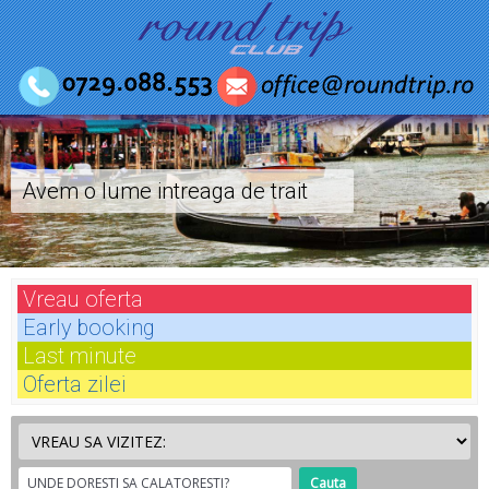
Avem o lume intreaga de trait
Vreau
oferta
Early
booking
Last
minute
Oferta
zilei