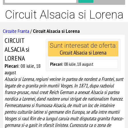
Circuit Alsacia si Lorena
Circuite Franta
/
Circuit Alsacia si Lorena
CIRCUIT
Sunt interesat de oferta:
ALSACIA si
Circuit Alsacia si Lorena
LORENA
Plecari
: 08 iulie, 18 august
Plecari
: 08 iulie, 18
august
Alsacia si Lorena, regiuni vecine in partea de nordest a Frantei, sunt
legate de o granita prin muntii Vosges. In 1871, dupa razboiul
franco-prusac, noul creat Reich German a anexat Alsacia si partea
nordica a Lorenei, dand nastere unui strigat de nationalism francez.
Fermecatoarea si frumoasa Alsacia, de mult un loc de intalnire
pentru culturile latine si germane din Europa, se afla intre muntii
Vosges si raul Rin de-a lungul caruia mult disputata granita franco-
germana si-a gasit in sfarsit linistea. Cunoscuta ca o zona de