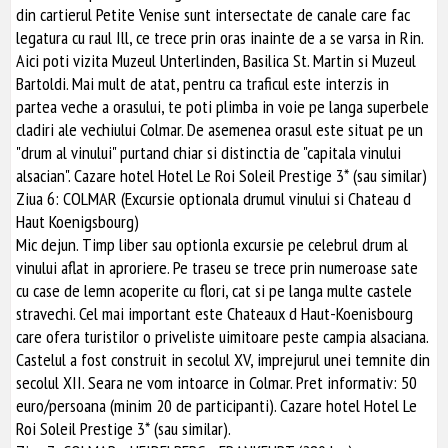
din cartierul Petite Venise sunt intersectate de canale care fac
legatura cu raul Ill, ce trece prin oras inainte de a se varsa in Rin.
Aici poti vizita Muzeul Unterlinden, Basilica St. Martin si Muzeul
Bartoldi. Mai mult de atat, pentru ca traficul este interzis in
partea veche a orasului, te poti plimba in voie pe langa superbele
cladiri ale vechiului Colmar. De asemenea orasul este situat pe un
"drum al vinului" purtand chiar si distinctia de "capitala vinului
alsacian". Cazare hotel Hotel Le Roi Soleil Prestige 3* (sau similar)
Ziua 6: COLMAR (Excursie optionala drumul vinului si Chateau d
Haut Koenigsbourg)
Mic dejun. Timp liber sau optionla excursie pe celebrul drum al
vinului aflat in aproriere. Pe traseu se trece prin numeroase sate
cu case de lemn acoperite cu flori, cat si pe langa multe castele
stravechi. Cel mai important este Chateaux d Haut-Koenisbourg
care ofera turistilor o priveliste uimitoare peste campia alsaciana.
Castelul a fost construit in secolul XV, imprejurul unei temnite din
secolul XII. Seara ne vom intoarce in Colmar. Pret informativ: 50
euro/persoana (minim 20 de participanti). Cazare hotel Hotel Le
Roi Soleil Prestige 3* (sau similar).