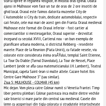
scurta oprire in regiunea Vosgilor, in micutul oras Epinal. Odata
ajunsi in Mulhouse vom face un tur de oras de 2 ore insotiti de
ghid local. Orasul este faimos datorita muzeelor City de
l`Automobile si City du train, dedicate automobilului, respectiv
caii ferate, cele mai mari de acest gen din Franta. Orasul medieval
Mulhouse este format din Orasul inferior - fost cartier al
comerciantilor si mestesugarilor, Orasul superior - dezvoltat
incepand cu secolul XVIII, Cartierul nou - un bun exemplu de
planificare urbana moderna, si districtul Rebberg - resedinte
marete. Place de la Reunion (Piata Unirii), cu fatade vesele, viu
colorate este considerata inima oraÅŸului, templul Saint Etienne,
La Tour Du Diable (Turnul Diavolului), La Tour de Nessel, Place
Lambert (unde se afla casa matematicianului J.H. Lambert), Teatrul
Municipal, capela Saint-Jean si multe altele. Cazare hotel Ibis
Centre Gare Mulhouse 3* (sau similar).
Ziua 5: MULHOUSE - COLMAR (45 km)
Mic dejun. Vom pleca catre Colmar numit si Venetia Frantei. Timp
liber pentru plimbari. Colmar pastreaza inca multe dintre vechile
sale biserici si mare parte din centrul sau medieval. Casele din
lemn cu acoperisuri din tigla colorata si stradutele intortocheate