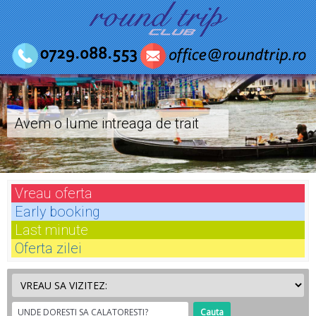
Avem o lume intreaga de trait
Vreau
oferta
Early
booking
Last
minute
Oferta
zilei