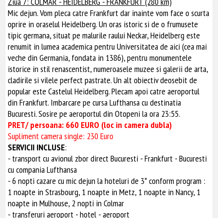
Ziua 7: COLMAR - HEIDELBERG - FRANKFURT (280 km)
Mic dejun. Vom pleca catre Frankfurt dar inainte vom face o scurta
oprire in oraselul Heidelberg. Un oras istoric si de o frumusete
tipic germana, situat pe malurile raului Neckar, Heidelberg este
renumit in lumea academica pentru Universitatea de aici (cea mai
veche din Germania, fondata in 1386), pentru monumentele
istorice in stil renascentist, numeroasele muzee si galerii de arta,
cladirile si vilele perfect pastrate. Un alt obiectiv deosebit de
popular este Castelul Heidelberg. Plecam apoi catre aeroportul
din Frankfurt. Imbarcare pe cursa Lufthansa cu destinatia
Bucuresti. Sosire pe aeroportul din Otopeni la ora 23:55.
PRET/ persoana: 660 EURO (loc in camera dubla)
Supliment camera single: 230 Euro
SERVICII INCLUSE
:
- transport cu avionul zbor direct Bucuresti - Frankfurt - Bucuresti
cu compania Lufthansa
- 6 nopti cazare cu mic dejun la hoteluri de 3* conform program :
1 noapte in Strasbourg, 1 noapte in Metz, 1 noapte in Nancy, 1
noapte in Mulhouse, 2 nopti in Colmar
- transferuri aeroport - hotel - aeroport