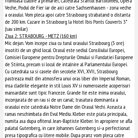
frumoasa cladire a primariei, Catedrala Sfantul Bartolomeu, Opera
Veche, Podul de Fier iar de aici catre Sachsenhausen - zona veche
a orasului. Vom pleca apoi catre Strasbourg strabatand o distanta
de 200 km. Cazare in Strasbourg la Hotel Ibis Ponts Couverts 3*
(sau similar)
Ziua 2: STRABOURG - METZ (160 km)
Mic dejun. Vom incepe ziua cu turul orasului Strasbourg (3 ore)
insotiti de un ghid local. Orasul este sediul Consiliului Europei,
Comisiei Europene pentru Drepturile Omului si Fundatiei Europene
de Stiinta, precum si locul de intalnire al Parlamentului Europei.
Cu catedrala sa si casele din secolele XVI, XVII, Strasbourg
pastreaza mult din atmosfera unui oras liber din Imperiul Roman,
insa cladirile elegante in stil Louis XV si numeroasele acoperisuri
mansardate sunt tipic franceze. Grande Ile este inima orasului,
inconjurata de un rau si de un canal; trasatura dominanta a
orasului este catedrala Notre Dame din Orasul Vechi. Aceasta a
ramas neschimbata din Evul Mediu. Kleber este piata principala,
numita asa dupa ofiterul Jean-Baptiste Kleber. In apropiere se afla
palatul Gutenberg, in care Johannes Gutenberg si-a perfectionat
presa tipografica cu litere mobile. Dupa pranz vom pleca catre