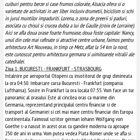
cuiburi pentru berze si case frumos colorate, Alsacia ofera si o
varietate de activitati in aer liber inclusiv drumetii, biciclism si schi
in jurul muntilor impaduriti. Lorena, o zona de preerii si paduri,
asociata cu chisul si crucea dubla a lui de Gaulle (croix de Lorraine).
Aici se afla doua orase foarte frumoase, doua foste capitale: Nancy,
unul din cele mai rafinate si atractive centre urbane, faimos pentru
arhitectura Art Nouveau, in timp ce Metz, aflat la 54 km la nord,
este cunoscut pentru arhitectura germana si uimitoarele vitralii ale
catedralei.
Ziua 1: BUCURESTI - FRANKFURT - STRASBOURG
Intalnire pe aeroportul Otopeni cu insotitorul de grup dimineata
la ora 04:30. Imbarcare cursa Bucuresti - Frankfurt (compania
Lufthansa). Sosire in Frankfurt la ora locala 07:55. Vom face un tur
panoramic al orasului. Este al cincilea oras ca marime din
Germania, reprezentand principalul centru financiar si de
transport al Germaniei si cel mai mare centru financiar din Europa
continentala. Faimosul scriitor german Johann Wolfgang von
Goethe s-a nascut in acest oras cu gandire moderna cu aproape
250 de ani in urma. Vom putea vedea Piata Romer unde se afla si