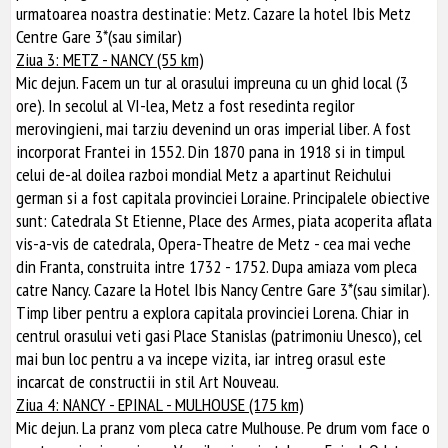
urmatoarea noastra destinatie: Metz. Cazare la hotel Ibis Metz
Centre Gare 3*(sau similar)
Ziua 3: METZ - NANCY (55 km)
Mic dejun. Facem un tur al orasului impreuna cu un ghid local (3
ore). In secolul al VI-lea, Metz a fost resedinta regilor
merovingieni, mai tarziu devenind un oras imperial liber. A fost
incorporat Frantei in 1552. Din 1870 pana in 1918 si in timpul
celui de-al doilea razboi mondial Metz a apartinut Reichului
german si a fost capitala provinciei Loraine. Principalele obiective
sunt: Catedrala St Etienne, Place des Armes, piata acoperita aflata
vis-a-vis de catedrala, Opera-Theatre de Metz - cea mai veche
din Franta, construita intre 1732 - 1752. Dupa amiaza vom pleca
catre Nancy. Cazare la Hotel Ibis Nancy Centre Gare 3*(sau similar).
Timp liber pentru a explora capitala provinciei Lorena. Chiar in
centrul orasului veti gasi Place Stanislas (patrimoniu Unesco), cel
mai bun loc pentru a va incepe vizita, iar intreg orasul este
incarcat de constructii in stil Art Nouveau.
Ziua 4: NANCY - EPINAL - MULHOUSE (175 km)
Mic dejun. La pranz vom pleca catre Mulhouse. Pe drum vom face o