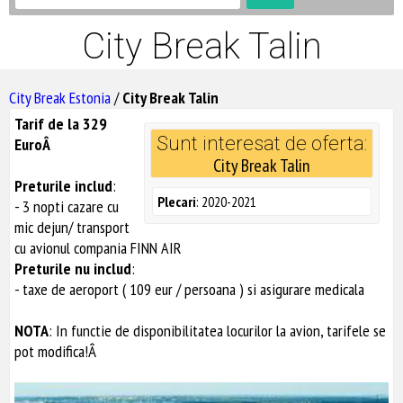
City Break Talin
City Break Estonia
/
City Break Talin
Tarif de la 329
Sunt interesat de oferta:
EuroÂ
City Break Talin
Preturile includ
:
Plecari
: 2020-2021
- 3 nopti cazare cu
mic dejun/ transport
cu avionul compania FINN AIR
Preturile nu includ
:
- taxe de aeroport ( 109 eur / persoana ) si asigurare medicala
NOTA
: In functie de disponibilitatea locurilor la avion, tarifele se
pot modifica!Â