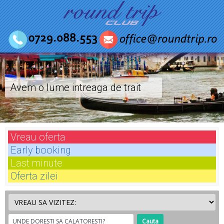
Avem o lume intreaga de trait
Vreau
oferta
Early
booking
Last
minute
Oferta
zilei