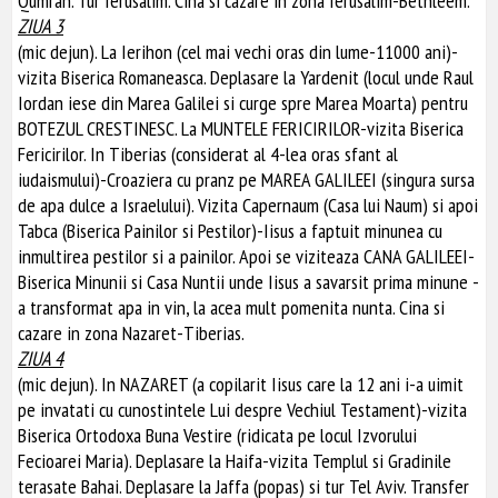
Qumran. Tur Ierusalim. Cina si cazare in zona Ierusalim-Bethleem.
ZIUA 3
(mic dejun). La Ierihon (cel mai vechi oras din lume-11000 ani)-
vizita Biserica Romaneasca. Deplasare la Yardenit (locul unde Raul
Iordan iese din Marea Galilei si curge spre Marea Moarta) pentru
BOTEZUL CRESTINESC. La MUNTELE FERICIRILOR-vizita Biserica
Fericirilor. In Tiberias (considerat al 4-lea oras sfant al
iudaismului)-Croaziera cu pranz pe MAREA GALILEEI (singura sursa
de apa dulce a Israelului). Vizita Capernaum (Casa lui Naum) si apoi
Tabca (Biserica Painilor si Pestilor)-Iisus a faptuit minunea cu
inmultirea pestilor si a painilor. Apoi se viziteaza CANA GALILEEI-
Biserica Minunii si Casa Nuntii unde Iisus a savarsit prima minune -
a transformat apa in vin, la acea mult pomenita nunta. Cina si
cazare in zona Nazaret-Tiberias.
ZIUA 4
(mic dejun). In NAZARET (a copilarit Iisus care la 12 ani i-a uimit
pe invatati cu cunostintele Lui despre Vechiul Testament)-vizita
Biserica Ortodoxa Buna Vestire (ridicata pe locul Izvorului
Fecioarei Maria). Deplasare la Haifa-vizita Templul si Gradinile
terasate Bahai. Deplasare la Jaffa (popas) si tur Tel Aviv. Transfer