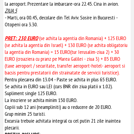
la aeroport. Prezentare la imbarcare-ora 22.45. Cina in avion.
ZIUA 5
- Marti, ora 00.45, decolare din Tel Aviv. Sosire in Bucuresti -
Otopeni ora 3.30.
PRET: 230 EURO
(se achita la agentia din Romania) + 125 EURO
(se achita la agentia din Israel) + 130 EURO (se achita obligatoriu
la agentia din Romania) = 15 EURO(tur Ierusalim-ziua 2) + 30
EURO (croaziera cu pranz pe Marea Galilei - ziua 3) + 85 EURO
(taxe aeroport / securitate, transfer aeroport-hotel- aeroport si
bacsis pentru prestatorii din strainatate de servicii turistice).
Pentru plecarea din 13.04 - Paste se achita in plus 65 EURO.
Se achita in EURO sau LEI (curs BNR din ziua platii x 1.02).
Supliment single 125 EURO.
La inscriere se achita minim 150 EURO.
Copiii sub 12 ani (neampliniti) au o reducere de 20 EURO.
Grup minim 25 turisti.
Excursia trebuie achitata integral cu cel putin 21 zile inaintea
plecarii.