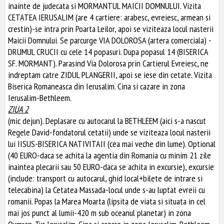
inainte de judecata si MORMANTUL MAICII DOMNULUI. Vizita
CETATEA IERUSALIM (are 4 cartiere: arabesc, evreiesc, armean si
crestin)-se intra prin Poarta Leilor, apoi se viziteaza locul nasterii
Maicii Domnului. Se parcurge VIA DOLOROSA (artera comerciala) -
DRUMUL CRUCII cu cele 14 popasuri. Dupa popasul 14 (BISERICA
SF. MORMANT). Parasind Via Dolorosa prin Cartierul Evreiesc, ne
indreptam catre ZIDUL PLANGERII, apoi se iese din cetate. Vizita
Biserica Romaneasca din Ierusalim. Cina si cazare in zona
Ierusalim-Bethleem.
ZIUA 2
(mic dejun). Deplasare cu autocarul la BETHLEEM (aici s-a nascut
Regele David-fondatorul cetatii) unde se viziteaza locul nasterii
lui IISUS-BISERICA NATIVITAII (cea mai veche din lume). Optional
(40 EURO-daca se achita la agentia din Romania cu minim 21 zile
inaintea plecarii sau 50 EURO-daca se achita in excursie), excursie
(include: transport cu autocarul, ghid local+bilete de intrare si
telecabina) la Cetatea Massada-locul unde s-au luptat evreii cu
romanii. Popas la Marea Moarta (lipsita de viata si situata in cel
mai jos punct al lumii-420 m sub oceanul planetar) in zona