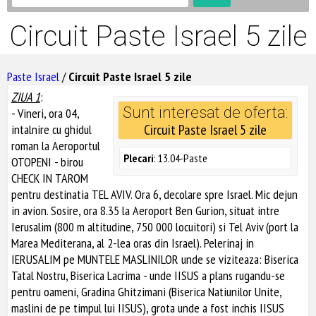
Circuit Paste Israel 5 zile
Paste Israel
/
Circuit Paste Israel 5 zile
ZIUA 1
:
Sunt interesat de oferta:
- Vineri, ora 04,
Circuit Paste Israel 5 zile
intalnire cu ghidul
roman la Aeroportul
Plecari
: 13.04-Paste
OTOPENI - birou
CHECK IN TAROM
pentru destinatia TEL AVIV. Ora 6, decolare spre Israel. Mic dejun
in avion. Sosire, ora 8.35 la Aeroport Ben Gurion, situat intre
Ierusalim (800 m altitudine, 750 000 locuitori) si Tel Aviv (port la
Marea Mediterana, al 2-lea oras din Israel). Pelerinaj in
IERUSALIM pe MUNTELE MASLINILOR unde se viziteaza: Biserica
Tatal Nostru, Biserica Lacrima - unde IISUS a plans rugandu-se
pentru oameni, Gradina Ghitzimani (Biserica Natiunilor Unite,
maslini de pe timpul lui IISUS), grota unde a fost inchis IISUS