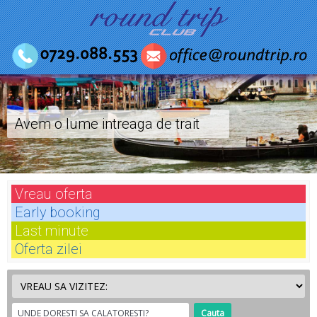
Avem o lume intreaga de trait
Vreau
oferta
Early
booking
Last
minute
Oferta
zilei