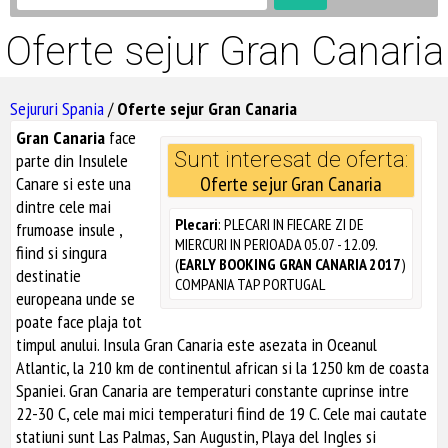
Oferte sejur Gran Canaria
Sejururi Spania
/
Oferte sejur Gran Canaria
Gran Canaria
face
Sunt interesat de oferta:
parte din Insulele
Oferte sejur Gran Canaria
Canare si este una
dintre cele mai
Plecari
: PLECARI IN FIECARE ZI DE
frumoase insule ,
MIERCURI IN PERIOADA 05.07 - 12.09.
fiind si singura
(
EARLY BOOKING GRAN CANARIA 2017
)
destinatie
COMPANIA TAP PORTUGAL
europeana unde se
poate face plaja tot
timpul anului. Insula Gran Canaria este asezata in Oceanul
Atlantic, la 210 km de continentul african si la 1250 km de coasta
Spaniei. Gran Canaria are temperaturi constante cuprinse intre
22-30 C, cele mai mici temperaturi fiind de 19 C. Cele mai cautate
statiuni sunt Las Palmas, San Augustin, Playa del Ingles si