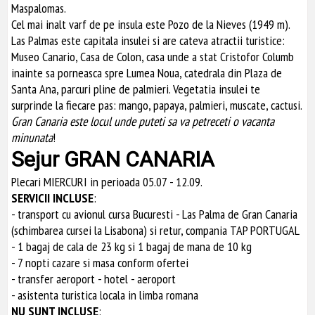
Maspalomas.
Cel mai inalt varf de pe insula este Pozo de la Nieves (1949 m).
Las Palmas este capitala insulei si are cateva atractii turistice:
Museo Canario, Casa de Colon, casa unde a stat Cristofor Columb
inainte sa porneasca spre Lumea Noua, catedrala din Plaza de
Santa Ana, parcuri pline de palmieri. Vegetatia insulei te
surprinde la fiecare pas: mango, papaya, palmieri, muscate, cactusi.
Gran Canaria este locul unde puteti sa va petreceti o vacanta
minunata
!
Sejur GRAN CANARIA
Plecari MIERCURI in perioada 05.07 - 12.09.
SERVICII INCLUSE
:
- transport cu avionul cursa Bucuresti - Las Palma de Gran Canaria
(schimbarea cursei la Lisabona) si retur, compania TAP PORTUGAL
- 1 bagaj de cala de 23 kg si 1 bagaj de mana de 10 kg
- 7 nopti cazare si masa conform ofertei
- transfer aeroport - hotel - aeroport
- asistenta turistica locala in limba romana
NU SUNT INCLUSE
: