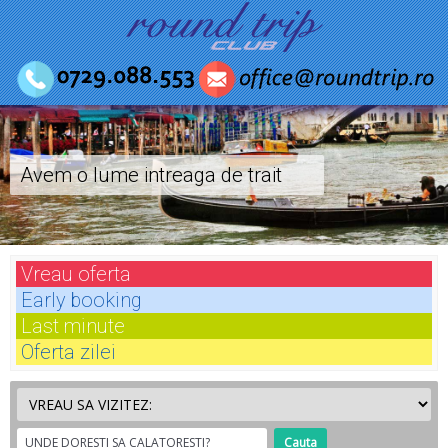
Avem o lume intreaga de trait
Vreau
oferta
Early
booking
Last
minute
Oferta
zilei