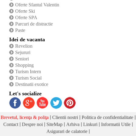
Oferte Sfantul Valentin
Oferte Ski
Oferte SPA
Parcuri de distractie
Paste
Idei de vacanta
Revelion
Sejururi
Seniori
Shopping
Turism Intern
Turism Social
Destinatii exotice
Let's socialize
|
|
|
Brevetul, licenţa & poliţa
Clientii nostri
Politica de confidentialitate
|
|
|
|
|
|
Contact
Despre noi
SiteMap
Arhiva
Linkuri
Informatii Utile
|
Asigurari de calatorie