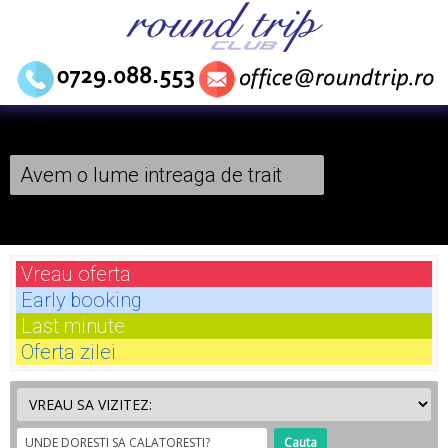
Avem o lume intreaga de trait
Vreau
oferta
Early
booking
Last
minute
Oferta
zilei