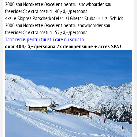
2000 sau Nordkette (excelent pentru snowboarder sau
freeriders): extra costuri: 40,- â‚¬/persoana
4-zile Skipass Patscherkofel+1 zi Ghetar Stubai + 1 zi Schlick
2000 sau Nordkette (excelent pentru snowboarder sau
freeriders): extra costuri: 52,- â‚¬/persoana
Tarif redus pentru turistii care nu schiaza
doar 404,- â‚¬/persoana 7x demipensiune + acces SPA !