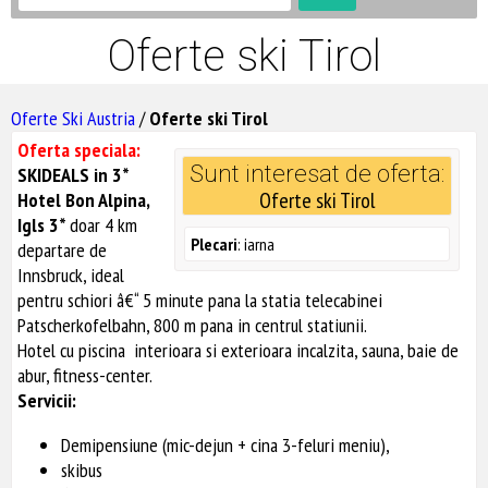
Oferte ski Tirol
Oferte Ski Austria
/
Oferte ski Tirol
Oferta speciala:
Sunt interesat de oferta:
SKIDEALS in 3*
Oferte ski Tirol
Hotel Bon Alpina,
Igls 3*
doar 4 km
Plecari
: iarna
departare de
Innsbruck, ideal
pentru schiori â€“ 5 minute pana la statia telecabinei
Patscherkofelbahn, 800 m pana in centrul statiunii.
Hotel cu piscina interioara si exterioara incalzita, sauna, baie de
abur, fitness-center.
Servicii:
Demipensiune (mic-dejun + cina 3-feluri meniu),
skibus