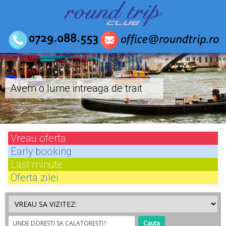
Avem o lume intreaga de trait
Vreau
oferta
Early
booking
Last
minute
Oferta
zilei