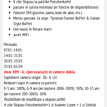
6 zile Skipass la partiile Patscherkofel
parcare in curtea hotelului (in functie de disponibilitate)
folosire SPA (piscina, sauna, baie de abur, etc.)
Meniu speciale 2x sejur: Tyrolean Farmer Buffet & Italian
Style Buffet
live music in fiecare marti
acces WiFi
Perioada
07.01.-14.01.
14.01.-21.01.
18.03.-25.03.
25.03.-01.04.
doar 499 - â‚¬/persoana/zi in camera dubla
Supliment camera single: 28,- â‚¬/zi
Reduceri copii in camera cu parintii:
0-5 ani: 100%, 6-9 ani (an nastere 2006-2009): 50%, 10-15 ani
(an nastere 200-2005): 30%
Posibilitate de modificare a skipass astfel:
4-zile Skipass Patscherkofel+1 zi Axamer Lizum + 1 zi Schlick