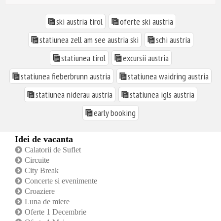
ski austria tirol
oferte ski austria
statiunea zell am see austria ski
schi austria
statiunea tirol
excursii austria
statiunea fieberbrunn austria
statiunea waidring austria
statiunea niderau austria
statiunea igls austria
early booking
Idei de vacanta
Calatorii de Suflet
Circuite
City Break
Concerte si evenimente
Croaziere
Luna de miere
Oferte 1 Decembrie