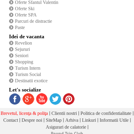
Oferte Sfantul Valentin
Oferte Ski
Oferte SPA
Parcuri de distractie
Paste
Idei de vacanta
Revelion
Sejururi
Seniori
Shopping
Turism Intern
Turism Social
Destinatii exotice
Let's socialize
|
|
|
Brevetul, licenţa & poliţa
Clientii nostri
Politica de confidentialitate
|
|
|
|
|
|
Contact
Despre noi
SiteMap
Arhiva
Linkuri
Informatii Utile
|
Asigurari de calatorie
Round Trip Club