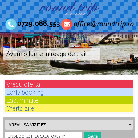
Avem o lume intreaga de trait
Vreau
oferta
Early
booking
Last
minute
Oferta
zilei