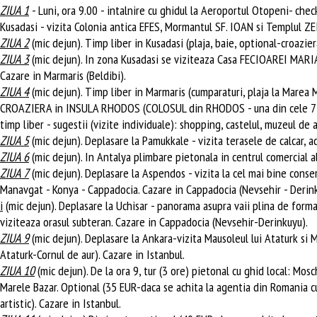
ZIUA 1
- Luni, ora 9.00 - intalnire cu ghidul la Aeroportul Otopeni- chec
Kusadasi - vizita Colonia antica EFES, Mormantul SF. IOAN si Templul ZE
ZIUA 2
(mic dejun). Timp liber in Kusadasi (plaja, baie, optional-croazie
ZIUA 3
(mic dejun). In zona Kusadasi se viziteaza Casa FECIOAREI MARIA
Cazare in Marmaris (Beldibi).
ZIUA 4
(mic dejun). Timp liber in Marmaris (cumparaturi, plaja la Marea 
CROAZIERA in INSULA RHODOS (COLOSUL din RHODOS - una din cele 7 minuni 
timp liber - sugestii (vizite individuale): shopping, castelul, muzeul de 
ZIUA 5
(mic dejun). Deplasare la Pamukkale - vizita terasele de calcar, 
ZIUA 6
(mic dejun). In Antalya plimbare pietonala in centrul comercial al
ZIUA 7
(mic dejun). Deplasare la Aspendos - vizita la cel mai bine conser
Manavgat - Konya - Cappadocia. Cazare in Cappadocia (Nevsehir - Derink
i
(mic dejun). Deplasare la Uchisar - panorama asupra vaii plina de format
viziteaza orasul subteran. Cazare in Cappadocia (Nevsehir-Derinkuyu).
ZIUA 9
(mic dejun). Deplasare la Ankara-vizita Mausoleul lui Ataturk si M
Ataturk-Cornul de aur). Cazare in Istanbul.
ZIUA 10
(mic dejun). De la ora 9, tur (3 ore) pietonal cu ghid local: Mo
Marele Bazar. Optional (35 EUR-daca se achita la agentia din Romania cu 
artistic). Cazare in Istanbul.