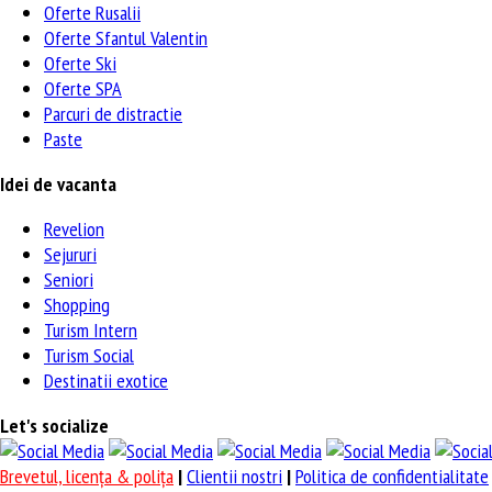
Oferte Rusalii
Oferte Sfantul Valentin
Oferte Ski
Oferte SPA
Parcuri de distractie
Paste
Idei de vacanta
Revelion
Sejururi
Seniori
Shopping
Turism Intern
Turism Social
Destinatii exotice
Let's socialize
Brevetul, licenţa & poliţa
|
Clientii nostri
|
Politica de confidentialitate