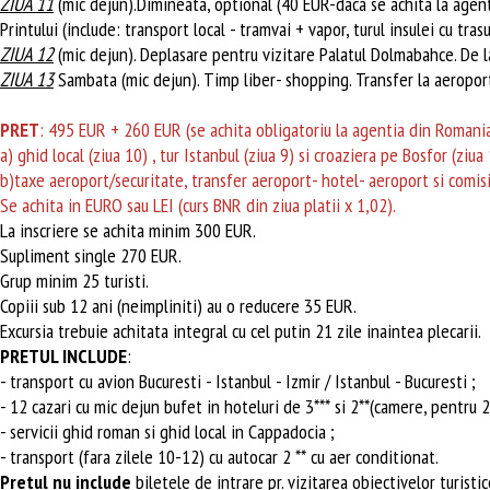
ZIUA 11
(mic dejun).Dimineata, optional (40 EUR-daca se achita la agen
Printului (include: transport local - tramvai + vapor, turul insulei cu tra
ZIUA 12
(mic dejun). Deplasare pentru vizitare Palatul Dolmabahce. De la
ZIUA 13
Sambata (mic dejun). Timp liber- shopping. Transfer la aeroport.
PRET
: 495 EUR + 260 EUR (se achita obligatoriu la agentia din Romania
a) ghid local (ziua 10) , tur Istanbul (ziua 9) si croaziera pe Bosfor (ziua
b)taxe aeroport/securitate, transfer aeroport- hotel- aeroport si comisi
Se achita in EURO sau LEI (curs BNR din ziua platii x 1,02).
La inscriere se achita minim 300 EUR.
Supliment single 270 EUR.
Grup minim 25 turisti.
Copiii sub 12 ani (neimpliniti) au o reducere 35 EUR.
Excursia trebuie achitata integral cu cel putin 21 zile inaintea plecarii.
PRETUL INCLUDE
:
- transport cu avion Bucuresti - Istanbul - Izmir / Istanbul - Bucuresti ;
- 12 cazari cu mic dejun bufet in hoteluri de 3*** si 2**(camere, pentru 
- servicii ghid roman si ghid local in Cappadocia ;
- transport (fara zilele 10-12) cu autocar 2 ** cu aer conditionat.
Pretul nu include
biletele de intrare pr. vizitarea obiectivelor turistic