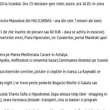
10 la Istanbul .Ora 15-decolare spre Izmir, sosire, ora 16.05. In zona
vizita-Mausoleul din HALICARNAS - una din cele 7 minuni ale lumii.
1 de zile inainte de plecare sau 60 EUR - daca se achita in excursie)
irilor evrei, Piata Hipocrates, str. Cavalerilor, portul Mandraki apoi
aziera pe Marea Mediterana. Cazare in Antalya.
 Apollo, Amfiteatrul si renumitul bazar).Continuarea drumului pe traseul
 bisericile crestine, pictate si cioplite in stanca. La Kaymakli se
 by night ( se trece peste podurile Bogazici-Bosfor si Galata sau
 Muzeul Sfanta Sofia si Hipodromul. Dupa amiaza timp liber -shopping in
 seara turceasca (include: transport, cina cu bauturi si program