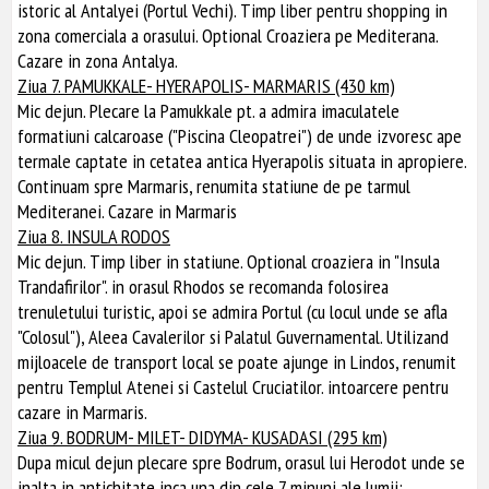
istoric al Antalyei (Portul Vechi). Timp liber pentru shopping in
zona comerciala a orasului. Optional Croaziera pe Mediterana.
Cazare in zona Antalya.
Ziua 7. PAMUKKALE- HYERAPOLIS- MARMARIS (430 km)
Mic dejun. Plecare la Pamukkale pt. a admira imaculatele
formatiuni calcaroase ("Piscina Cleopatrei") de unde izvoresc ape
termale captate in cetatea antica Hyerapolis situata in apropiere.
Continuam spre Marmaris, renumita statiune de pe tarmul
Mediteranei. Cazare in Marmaris
Ziua 8. INSULA RODOS
Mic dejun. Timp liber in statiune. Optional croaziera in "Insula
Trandafirilor". in orasul Rhodos se recomanda folosirea
trenuletului turistic, apoi se admira Portul (cu locul unde se afla
"Colosul"), Aleea Cavalerilor si Palatul Guvernamental. Utilizand
mijloacele de transport local se poate ajunge in Lindos, renumit
pentru Templul Atenei si Castelul Cruciatilor. intoarcere pentru
cazare in Marmaris.
Ziua 9. BODRUM- MILET- DIDYMA- KUSADASI (295 km)
Dupa micul dejun plecare spre Bodrum, orasul lui Herodot unde se
inalta in antichitate inca una din cele 7 minuni ale lumii: