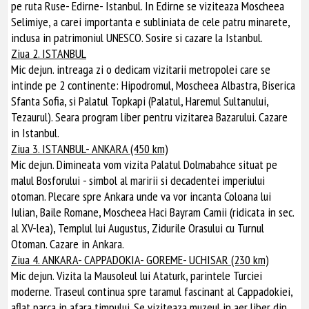
pe ruta Ruse- Edirne- Istanbul. In Edirne se viziteaza Moscheea
Selimiye, a carei importanta e subliniata de cele patru minarete,
inclusa in patrimoniul UNESCO. Sosire si cazare la Istanbul.
Ziua 2. ISTANBUL
Mic dejun. intreaga zi o dedicam vizitarii metropolei care se
intinde pe 2 continente: Hipodromul, Moscheea Albastra, Biserica
Sfanta Sofia, si Palatul Topkapi (Palatul, Haremul Sultanului,
Tezaurul). Seara program liber pentru vizitarea Bazarului. Cazare
in Istanbul.
Ziua 3. ISTANBUL- ANKARA (450 km)
Mic dejun. Dimineata vom vizita Palatul Dolmabahce situat pe
malul Bosforului - simbol al maririi si decadentei imperiului
otoman. Plecare spre Ankara unde va vor incanta Coloana lui
Iulian, Baile Romane, Moscheea Haci Bayram Camii (ridicata in sec.
al XV-lea), Templul lui Augustus, Zidurile Orasului cu Turnul
Otoman. Cazare in Ankara.
Ziua 4. ANKARA- CAPPADOKIA- GOREME- UCHISAR (230 km)
Mic dejun. Vizita la Mausoleul lui Ataturk, parintele Turciei
moderne. Traseul continua spre taramul fascinant al Cappadokiei,
aflat parca in afara timpului. Se viziteaza muzeul in aer liber din