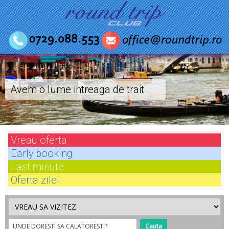
Avem o lume intreaga de trait
Vreau
oferta
Early
booking
Last
minute
Oferta
zilei