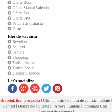
Oferte Rusalii
Oferte Sfantul Valentin
Oferte Ski
Oferte SPA
Parcuri de distractie
Paste
Idei de vacanta
Revelion
Sejururi
Seniori
Shopping
Turism Intern
Turism Social
Destinatii exotice
Let's socialize
|
|
|
Brevetul, licenţa & poliţa
Clientii nostri
Politica de confidentialitate
|
|
|
|
|
|
Contact
Despre noi
SiteMap
Arhiva
Linkuri
Informatii Utile
|
Asigurari de calatorie