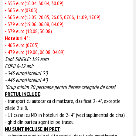
- 355 euro(16.04, 30.04, 30.09)
- 365 euro(07.05)
- 365 euro(12.05, 20.05, 26.05, 07.06, 11.09, 17.09)
- 379 euro(19.06, 06.08, 04.09)
- 379 euro (18.08, 30.08)
Hoteluri 4*
:
- 465 euro (07.05)
- 479 euro (19.06, 06.08, 04.09)
Supl. SINGLE: 165 euro
COPII 6-12 ani:
- 345 euro(Hoteluri 3*)
- 445 euro(Hoteluri 4*)
*Grup minim 20 persoane pentru fiecare categorie de hotel.
PRETUL INCLUDE
:
- transport cu autocar cu climatizare, clasificat 2- 4*, exceptie
zilele 2 si 8.
- 11 cazari cu MD in hoteluri de 2- 4* (vezi suplimentul de cina)
- ghid din partea agentiei pe traseu.
NU SUNT INCLUSE iN PRET
:
- asigurarea medicala si alte servicii decat cele mentionate.