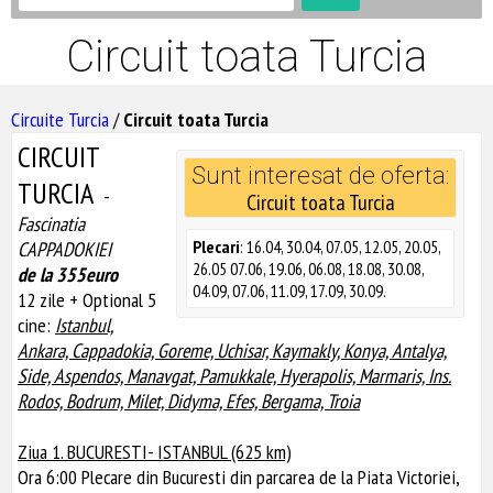
Circuit toata Turcia
Circuite Turcia
/
Circuit toata Turcia
CIRCUIT
Sunt interesat de oferta:
TURCIA
-
Circuit toata Turcia
Fascinatia
Plecari
: 16.04, 30.04, 07.05, 12.05, 20.05,
CAPPADOKIEI
26.05 07.06, 19.06, 06.08, 18.08, 30.08,
de la 355euro
04.09, 07.06, 11.09, 17.09, 30.09.
12 zile + Optional 5
cine:
Istanbul,
Ankara, Cappadokia, Goreme, Uchisar, Kaymakly, Konya, Antalya,
Side, Aspendos, Manavgat, Pamukkale, Hyerapolis, Marmaris, Ins.
Rodos, Bodrum, Milet, Didyma, Efes, Bergama, Troia
Ziua 1. BUCURESTI- ISTANBUL (625 km)
Ora 6:00 Plecare din Bucuresti din parcarea de la Piata Victoriei,