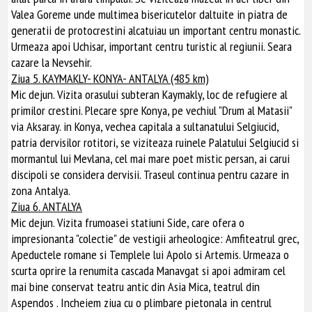
Valea Goreme unde multimea bisericutelor daltuite in piatra de
generatii de protocrestini alcatuiau un important centru monastic.
Urmeaza apoi Uchisar, important centru turistic al regiunii. Seara
cazare la Nevsehir.
Ziua 5. KAYMAKLY- KONYA- ANTALYA (485 km)
Mic dejun. Vizita orasului subteran Kaymakly, loc de refugiere al
primilor crestini. Plecare spre Konya, pe vechiul "Drum al Matasii"
via Aksaray. in Konya, vechea capitala a sultanatului Selgiucid,
patria dervisilor rotitori, se viziteaza ruinele Palatului Selgiucid si
mormantul lui Mevlana, cel mai mare poet mistic persan, ai carui
discipoli se considera dervisii. Traseul continua pentru cazare in
zona Antalya.
Ziua 6. ANTALYA
Mic dejun. Vizita frumoasei statiuni Side, care ofera o
impresionanta "colectie" de vestigii arheologice: Amfiteatrul grec,
Apeductele romane si Templele lui Apolo si Artemis. Urmeaza o
scurta oprire la renumita cascada Manavgat si apoi admiram cel
mai bine conservat teatru antic din Asia Mica, teatrul din
Aspendos . Incheiem ziua cu o plimbare pietonala in centrul