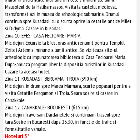
Mausoleul de la Halikarnassos. Vizita la castelul medieval,
transformat azi in muzeu de arheologie submarina. Drumul
continua spre Kusadasi, cu o scurta oprire la cetatile antice Milet
si Didyma. Cazare in Kusadasi.
Ziua 10. EFES- CASA FECIOAREI MARIA
Mic dejun. Excursie la Efes, oras antic renumit pentru Templul
Zeitei Artemis, minune a lumii antice. Se viziteaza site-ul
arheologic cu impunatoarea biblioteca si Casa Fecioarei Maria.
Dupa-amiaza program liber la dispozitia turistilor in Kusadasi.
Cazare la acelasi hotel.
Ziua 11. KUSADASI- BERGAMA- TROIA (390 km)
Mic dejun. in drum spre Marea Marmara, scurte popasuri pentru a
vizita Cetatile Pergamon si Troia. Seara sosire si cazare in
Canakkale.
Ziua 12. CANAKKALE- BUCURESTI (615 km)
Mic dejun.Traversam Dardanelele si continuam traseul spre
tara.Sosire in Bucuresti dupa 23.30, in functie de trafic si
formalitatile vamale.
Hoteluri 3*
: