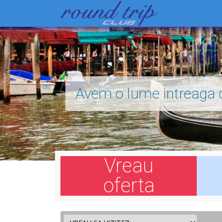
Avem o lume intreaga d
Vreau
oferta