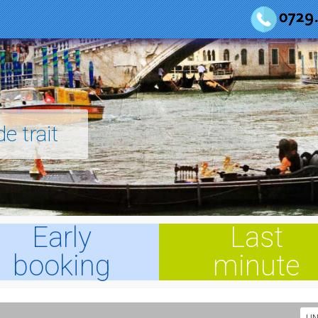
e trait
Early
Last
booking
minute