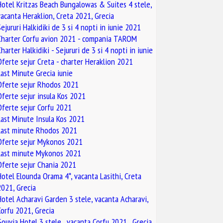
Hotel Kritzas Beach Bungalowas & Suites 4 stele,
vacanta Heraklion, Creta 2021, Grecia
Sejururi Halkidiki de 3 si 4 nopti in iunie 2021
Charter Corfu avion 2021 - compania TAROM
harter Halkidiki - Sejururi de 3 si 4 nopti in iunie
Oferte sejur Creta - charter Heraklion 2021
Last Minute Grecia iunie
Oferte sejur Rhodos 2021
Oferte sejur insula Kos 2021
Oferte sejur Corfu 2021
Last Minute Insula Kos 2021
Last minute Rhodos 2021
Oferte sejur Mykonos 2021
Last minute Mykonos 2021
Oferte sejur Chania 2021
Hotel Elounda Orama 4*, vacanta Lasithi, Creta
2021, Grecia
Hotel Acharavi Garden 3 stele, vacanta Acharavi,
Corfu 2021, Grecia
Gouvia Hotel 3 stele , vacanta Corfu 2021 , Grecia