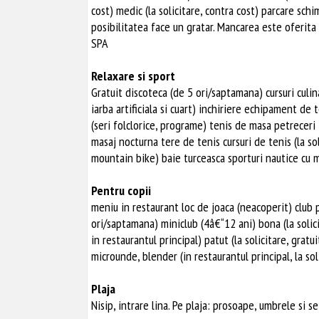
cost) medic (la solicitare, contra cost) parcare sc
posibilitatea face un gratar. Mancarea este oferita 
SPA
Relaxare si sport
Gratuit discoteca (de 5 ori/saptamana) cursuri culin
iarba artificiala si cuart) inchiriere echipament de 
(seri folclorice, programe) tenis de masa petrecer
masaj nocturna tere de tenis cursuri de tenis (la sol
mountain bike) baie turceasca sporturi nautice cu 
Pentru copii
meniu in restaurant loc de joaca (neacoperit) club 
ori/saptamana) miniclub (4â€“12 ani) bona (la solicit
in restaurantul principal) patut (la solicitare, gratu
microunde, blender (in restaurantul principal, la sol
Plaja
Nisip, intrare lina. Pe plaja: prosoape, umbrele si se