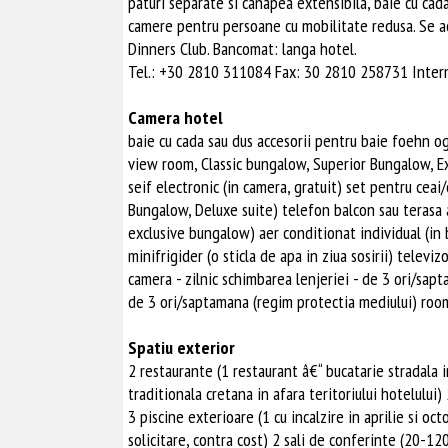
paturi separate si canapea extensibila, baie cu cada
camere pentru persoane cu mobilitate redusa. Se ac
Dinners Club. Bancomat: langa hotel.
Tel.: +30 2810 311084 Fax: 30 2810 258731 Inter
Camera hotel
baie cu cada sau dus accesorii pentru baie foehn o
view room, Classic bungalow, Superior Bungalow, 
seif electronic (in camera, gratuit) set pentru ce
Bungalow, Deluxe suite) telefon balcon sau terasa ae
exclusive bungalow) aer conditionat individual (in 
minifrigider (o sticla de apa in ziua sosirii) telev
camera - zilnic schimbarea lenjeriei - de 3 ori/sa
de 3 ori/saptamana (regim protectia mediului) room
Spatiu exterior
2 restaurante (1 restaurant â€“ bucatarie stradala i
traditionala cretana in afara teritoriului hotelului)
3 piscine exterioare (1 cu incalzire in aprilie si oc
solicitare, contra cost) 2 sali de conferinte (20-120