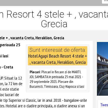
 Resort 4 stele + , vacanta
Grecia
le + , vacanta Creta, Heraklion, Grecia
n perioada 25
Sunt interesat de oferta:
Hotel Agapi Beach Resort 4 stele +
i Iasi
, vacanta Creta, Heraklion, Grecia
 - Creta
Plecari
: Plecari in fiecare zi de MARTI,
JOI, SAMBATA in perioada 25 mai 2021 -
. Situat la 12
29 septembrie 2021. Plecare din
on, la 72 km de
Bucuresti, Timisoara, Cluj-Napoca si Iasi
l este statie
loc lucrari de
 tip Superior si Classic, iar in anul 2018 - bungalow-urile
Twe
. Hotelul are o cladire principala, o cladire anexa si un