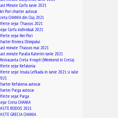
Last Minute Corfu iunie 2021
Nei Pori charter autocar
Creta CHANIA din Cluj 2021
Oferte sejur Thassos 2021
Sejur Corfu individual 2021
Oferte sejur Nei Pori
Charter Riviera Olimpului
Last minute Thassos mai 2021
Last minute Paralia Katerini iunie 2021
Minivacanta Creta 4 nopti (Weekend in Creta)
Oferte sejur Kefalonia
Oferte sejur Insula Lefkada in iunie 2021 si iulie
2021
Charter Kefalonia autocar
Charter Parga autocar
Oferte sejur Parga
Sejur Creta CHANIA
PASTE RODOS 2021
PASTE GRECIA CHANIA