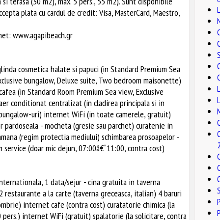
 si terasa (30 m2), max. 5 pers., 55 m2). Sunt disponibile
cepta plata cu cardul de credit: Visa, MasterCard, Maestro,
net: www.agapibeach.gr
glinda cosmetica halate si papuci (in Standard Premium Sea
Exclusive bungalow, Deluxe suite, Two bedroom maisonette)
ai/cafea (in Standard Room Premium Sea view, Exclusive
r conditionat centralizat (in cladirea principala si in
bungalow-uri) internet WiFi (in toate camerele, gratuit)
izor pardoseala - mocheta (gresie sau parchet) curatenie in
ptamana (regim protectia mediului) schimbarea prosoapelor -
 service (doar mic dejun, 07:00â€“11:00, contra cost)
nternationala, 1 data/sejur - cina gratuita in taverna
 2 restaurante a la carte (taverna greceasca, italian) 4 baruri
tombrie) internet cafe (contra cost) curatatorie chimica (la
 pers.) internet WiFi (gratuit) spalatorie (la solicitare, contra