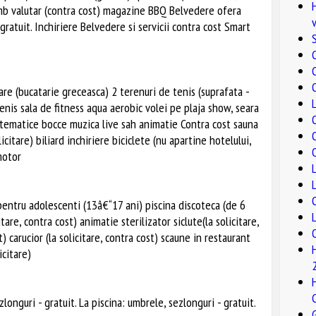
himb valutar (contra cost) magazine BBQ Belvedere ofera
gratuit. Inchiriere Belvedere si servicii contra cost Smart
C
are (bucatarie greceasca) 2 terenuri de tenis (suprafata -
tenis sala de fitness aqua aerobic volei pe plaja show, seara
i tematice bocce muzica live sah animatie Contra cost sauna
icitare) biliard inchiriere biciclete (nu apartine hotelului,
motor
pentru adolescenti (13â€“17 ani) piscina discoteca (de 6
are, contra cost) animatie sterilizator siclute(la solicitare,
it) carucior (la solicitare, contra cost) scaune in restaurant
icitare)
zlonguri - gratuit. La piscina: umbrele, sezlonguri - gratuit.