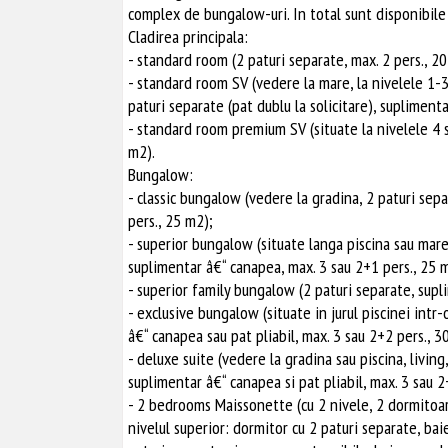
complex de bungalow-uri. In total sunt disponibil
Cladirea principala:
- standard room (2 paturi separate, max. 2 pers., 2
- standard room SV (vedere la mare, la nivelele 1-3
paturi separate (pat dublu la solicitare), supliment
- standard room premium SV (situate la nivelele 4 s
m2).
Bungalow:
- classic bungalow (vedere la gradina, 2 paturi sep
pers., 25 m2);
- superior bungalow (situate langa piscina sau mare
suplimentar â€“ canapea, max. 3 sau 2+1 pers., 25 
- superior family bungalow (2 paturi separate, supl
- exclusive bungalow (situate in jurul piscinei intr-
â€“ canapea sau pat pliabil, max. 3 sau 2+2 pers., 3
- deluxe suite (vedere la gradina sau piscina, living
suplimentar â€“ canapea si pat pliabil, max. 3 sau 2
- 2 bedrooms Maissonette (cu 2 nivele, 2 dormitoare
nivelul superior: dormitor cu 2 paturi separate, baie