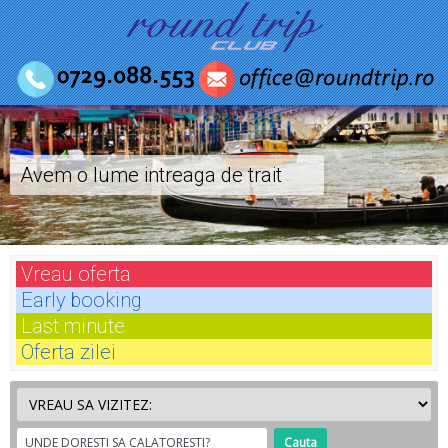
Avem o lume intreaga de trait
Vreau
oferta
Early
booking
Last
minute
Oferta
zilei