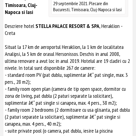
29 septembrie 2021. Plecare din
Timisoara, Cluj-
Bucuresti, Timisoara, Cluj-Napoca si Iasi
Napoca si Iasi
Descriere hotel
STELLA PALACE RESORT & SPA
, Heraklion -
Creta
Situat la 17 km de aeroportul Heraklion, la 1 km de localitatea
Analipsi, la 5 km de orasul Hersonissos. Deschis in anul 2008,
ultima renovare a avut loc in anul 2019. Hotelul are 19 cladiri cu 2
nivele. In total sunt disponibile 267 de camere:
- standard room PV (pat dublu, suplimentar â€“ pat single, max. 3
pers., 28 m2);
- family room open plan (camera de tip open space, dormitor cu
zona de living, pat dublu (2 paturi separate la solicitare),
suplimentar â€“ pat single si canapea, max. 4 pers., 38 m2);
- family room 2 bedrooms (2 dormitoare cu usa glisanta, pat dublu
(2 paturi separate la solicitare), suplimentar â€“ pat single si
canapea, max. 4 pers., 40 m2);
- suite private pool (o camera, pat dublu, iesire la piscina