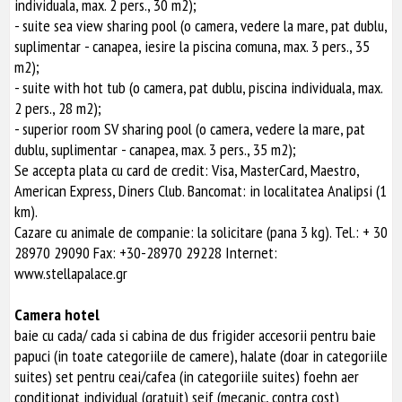
individuala, max. 2 pers., 30 m2);
- suite sea view sharing pool (o camera, vedere la mare, pat dublu,
suplimentar - canapea, iesire la piscina comuna, max. 3 pers., 35
m2);
- suite with hot tub (o camera, pat dublu, piscina individuala, max.
2 pers., 28 m2);
- superior room SV sharing pool (o camera, vedere la mare, pat
dublu, suplimentar - canapea, max. 3 pers., 35 m2);
Se accepta plata cu card de credit: Visa, MasterCard, Maestro,
American Express, Diners Club. Bancomat: in localitatea Analipsi (1
km).
Cazare cu animale de companie: la solicitare (pana 3 kg). Tel.: + 30
28970 29090 Fax: +30-28970 29228 Internet:
www.stellapalace.gr
Camera hotel
baie cu cada/ cada si cabina de dus frigider accesorii pentru baie
papuci (in toate categoriile de camere), halate (doar in categoriile
suites) set pentru ceai/cafea (in categoriile suites) foehn aer
conditionat individual (gratuit) seif (mecanic, contra cost)