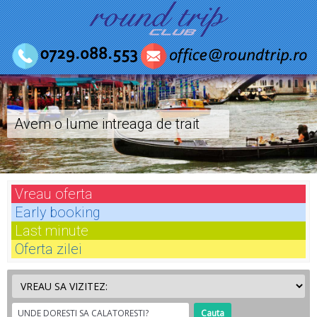
Avem o lume intreaga de trait
Vreau
oferta
Early
booking
Last
minute
Oferta
zilei