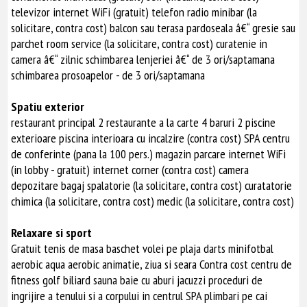
televizor internet WiFi (gratuit) telefon radio minibar (la
solicitare, contra cost) balcon sau terasa pardoseala â€“ gresie sau
parchet room service (la solicitare, contra cost) curatenie in
camera â€“ zilnic schimbarea lenjeriei â€“ de 3 ori/saptamana
schimbarea prosoapelor - de 3 ori/saptamana
Spatiu exterior
restaurant principal 2 restaurante a la carte 4 baruri 2 piscine
exterioare piscina interioara cu incalzire (contra cost) SPA centru
de conferinte (pana la 100 pers.) magazin parcare internet WiFi
(in lobby - gratuit) internet corner (contra cost) camera
depozitare bagaj spalatorie (la solicitare, contra cost) curatatorie
chimica (la solicitare, contra cost) medic (la solicitare, contra cost)
Relaxare si sport
Gratuit tenis de masa baschet volei pe plaja darts minifotbal
aerobic aqua aerobic animatie, ziua si seara Contra cost centru de
fitness golf biliard sauna baie cu aburi jacuzzi proceduri de
ingrijire a tenului si a corpului in centrul SPA plimbari pe cai